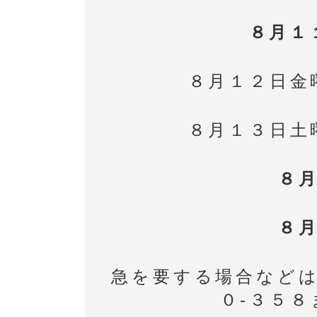
８月１
８月１２日金
８月１３日土
８
８
急を要する場合などは
０-３５