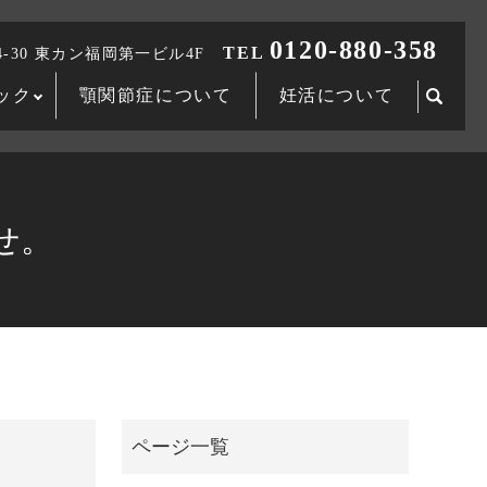
0120-880-358
TEL
-30 東カン福岡第一ビル4F
ック
顎関節症について
妊活について
searc
せ。