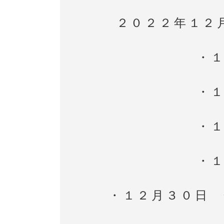
２０２２年１２
・
・
・
・
・１２月３０日