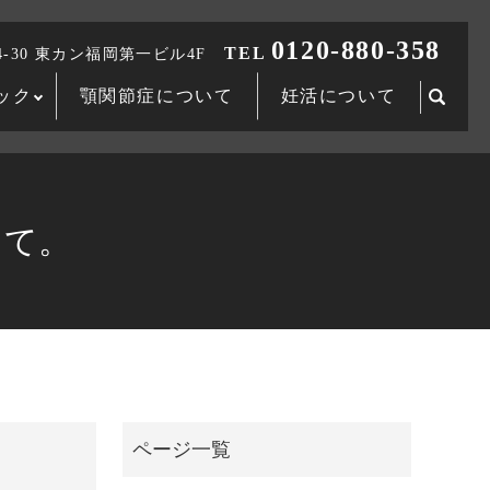
0120-880-358
TEL
-30 東カン福岡第一ビル4F
ック
顎関節症について
妊活について
searc
して。